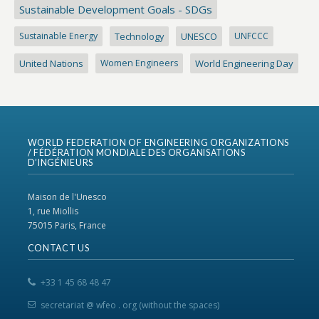
Sustainable Development Goals - SDGs
Sustainable Energy
Technology
UNESCO
UNFCCC
United Nations
Women Engineers
World Engineering Day
WORLD FEDERATION OF ENGINEERING ORGANIZATIONS
/ FÉDÉRATION MONDIALE DES ORGANISATIONS
D’INGÉNIEURS
Maison de l'Unesco
1, rue Miollis
75015 Paris, France
CONTACT US
+33 1 45 68 48 47
secretariat @ wfeo . org (without the spaces)