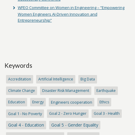
WFEO Committee on Women in Engineering – “Empowering
Women Engineers AI-Driven Innovation and
Entrepreneurship”
Keywords
Accreditation
Artificial Intelligence
Big Data
Climate Change
Disaster Risk Management
Earthquake
Education
Energy
Engineers cooperation
Ethics
Goal 1 - No Poverty
Goal 2 - Zero Hunger
Goal 3 - Health
Goal 4 - Education
Goal 5 - Gender Equality