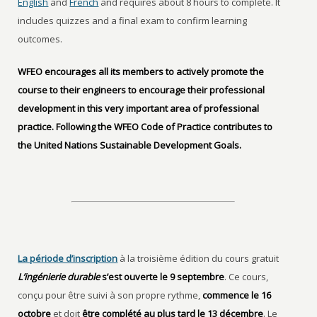
English
and
French
and requires about 8 hours to complete. It
includes quizzes and a final exam to confirm learning
outcomes.
WFEO encourages all its members to actively promote the
course to their engineers to encourage their professional
development in this very important area of professional
practice. Following the WFEO Code of Practice contributes to
the United Nations Sustainable Development Goals.
La période d’inscription
à la troisième édition du cours gratuit
L’ingénierie durable
s’est ouverte le 9 septembre
. Ce cours,
conçu pour être suivi à son propre rythme,
commence le 16
octobre
et doit
être complété au plus tard le 13 décembre
. Le